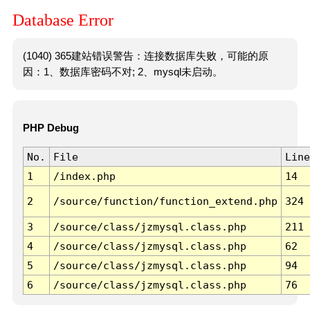
Database Error
(1040) 365建站错误警告：连接数据库失败，可能的原
因：1、数据库密码不对; 2、mysql未启动。
PHP Debug
No.
File
Line
1
/index.php
14
2
/source/function/function_extend.php
324
3
/source/class/jzmysql.class.php
211
4
/source/class/jzmysql.class.php
62
5
/source/class/jzmysql.class.php
94
6
/source/class/jzmysql.class.php
76