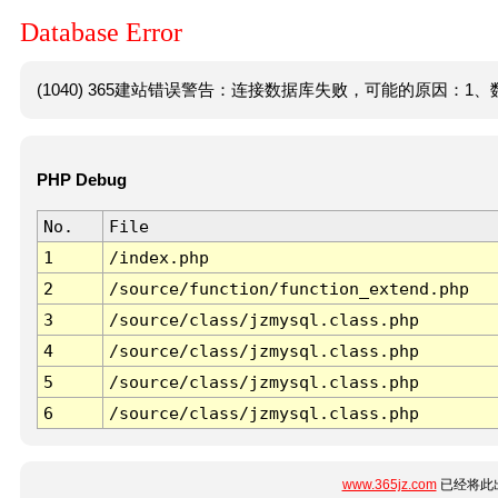
Database Error
(1040) 365建站错误警告：连接数据库失败，可能的原因：1、数
PHP Debug
No.
File
1
/index.php
2
/source/function/function_extend.php
3
/source/class/jzmysql.class.php
4
/source/class/jzmysql.class.php
5
/source/class/jzmysql.class.php
6
/source/class/jzmysql.class.php
www.365jz.com
已经将此