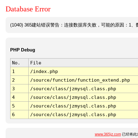
Database Error
(1040) 365建站错误警告：连接数据库失败，可能的原因：1、数
PHP Debug
No.
File
1
/index.php
2
/source/function/function_extend.php
3
/source/class/jzmysql.class.php
4
/source/class/jzmysql.class.php
5
/source/class/jzmysql.class.php
6
/source/class/jzmysql.class.php
www.365jz.com
已经将此