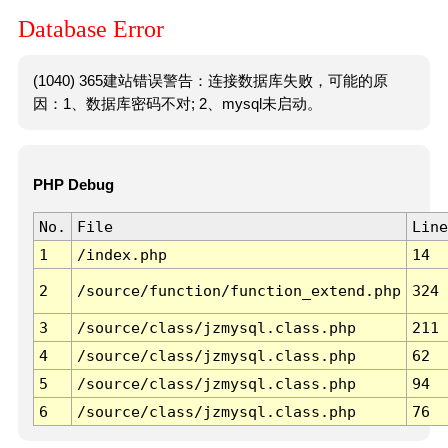
Database Error
(1040) 365建站错误警告：连接数据库失败，可能的原
因：1、数据库密码不对; 2、mysql未启动。
PHP Debug
No.
File
Line
1
/index.php
14
2
/source/function/function_extend.php
324
3
/source/class/jzmysql.class.php
211
4
/source/class/jzmysql.class.php
62
5
/source/class/jzmysql.class.php
94
6
/source/class/jzmysql.class.php
76