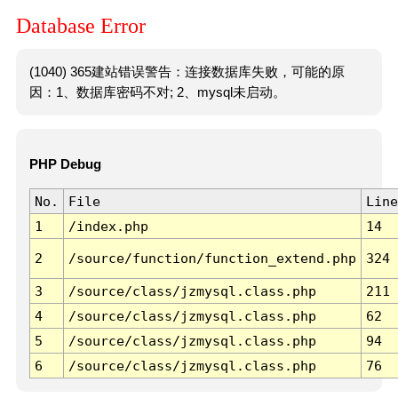
Database Error
(1040) 365建站错误警告：连接数据库失败，可能的原
因：1、数据库密码不对; 2、mysql未启动。
PHP Debug
No.
File
Line
1
/index.php
14
2
/source/function/function_extend.php
324
3
/source/class/jzmysql.class.php
211
4
/source/class/jzmysql.class.php
62
5
/source/class/jzmysql.class.php
94
6
/source/class/jzmysql.class.php
76