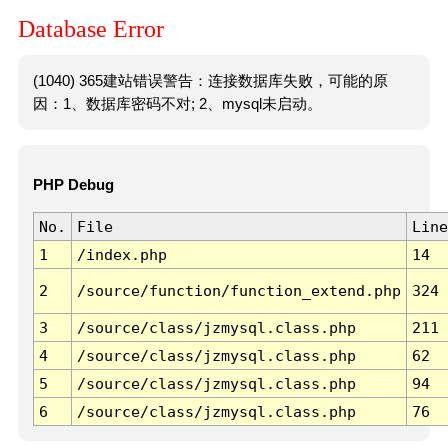
Database Error
(1040) 365建站错误警告：连接数据库失败，可能的原
因：1、数据库密码不对; 2、mysql未启动。
PHP Debug
No.
File
Line
1
/index.php
14
2
/source/function/function_extend.php
324
3
/source/class/jzmysql.class.php
211
4
/source/class/jzmysql.class.php
62
5
/source/class/jzmysql.class.php
94
6
/source/class/jzmysql.class.php
76