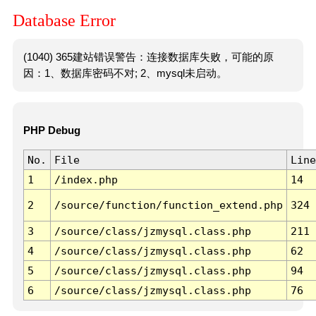
Database Error
(1040) 365建站错误警告：连接数据库失败，可能的原
因：1、数据库密码不对; 2、mysql未启动。
PHP Debug
No.
File
Line
1
/index.php
14
2
/source/function/function_extend.php
324
3
/source/class/jzmysql.class.php
211
4
/source/class/jzmysql.class.php
62
5
/source/class/jzmysql.class.php
94
6
/source/class/jzmysql.class.php
76