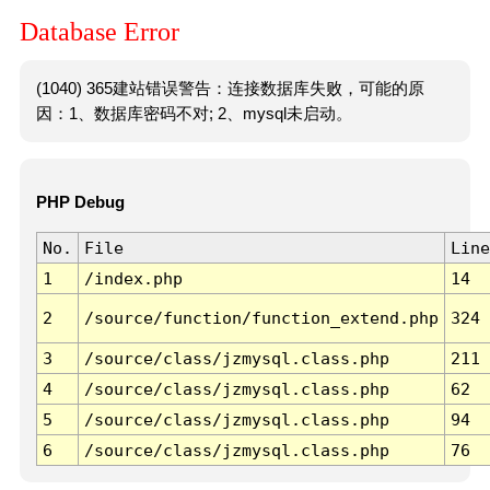
Database Error
(1040) 365建站错误警告：连接数据库失败，可能的原
因：1、数据库密码不对; 2、mysql未启动。
PHP Debug
No.
File
Line
1
/index.php
14
2
/source/function/function_extend.php
324
3
/source/class/jzmysql.class.php
211
4
/source/class/jzmysql.class.php
62
5
/source/class/jzmysql.class.php
94
6
/source/class/jzmysql.class.php
76