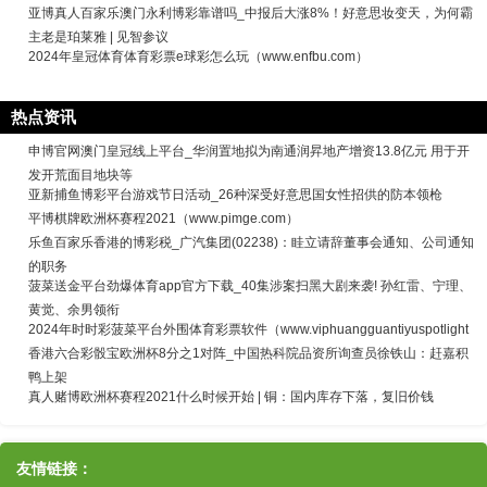
亚博真人百家乐澳门永利博彩靠谱吗_中报后大涨8%！好意思妆变天，为何霸
主老是珀莱雅 | 见智参议
2024年皇冠体育体育彩票e球彩怎么玩（www.enfbu.com）
热点资讯
申博官网澳门皇冠线上平台_华润置地拟为南通润昇地产增资13.8亿元 用于开
发开荒面目地块等
亚新捕鱼博彩平台游戏节日活动_26种深受好意思国女性招供的防本领枪
平博棋牌欧洲杯赛程2021（www.pimge.com）
乐鱼百家乐香港的博彩税_广汽集团(02238)：眭立请辞董事会通知、公司通知
的职务
菠菜送金平台劲爆体育app官方下载_40集涉案扫黑大剧来袭! 孙红雷、宁理、
黄觉、余男领衔
2024年时时彩菠菜平台外围体育彩票软件（www.viphuangguantiyuspotlight
香港六合彩骰宝欧洲杯8分之1对阵_中国热科院品资所询查员徐铁山：赶嘉积
鸭上架
真人赌博欧洲杯赛程2021什么时候开始 | 铜：国内库存下落，复旧价钱
友情链接：