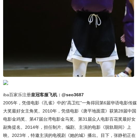
iba百家乐注册
皇冠客服飞机：@seo3687
2005年，凭借电影《孔雀》中的“高卫红”一角得回第6届华语电影传媒
大奖最好女主角奖。2010年，凭借电影《唐平地面震》获第28届中国
电影金鸡奖、第47届台湾电影金马奖、第31届众人电影百花奖最好女
副角提名。2014年，担任制片、编剧、主演的电影《脱轨期间》上
映。2023年，特邀主演的电视剧《她的城》播出。目下，张静初正在