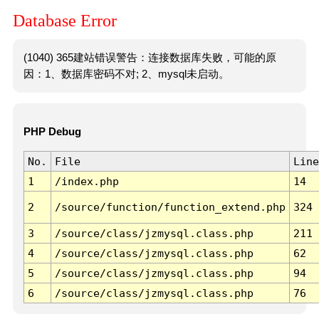
Database Error
(1040) 365建站错误警告：连接数据库失败，可能的原
因：1、数据库密码不对; 2、mysql未启动。
PHP Debug
No.
File
Line
1
/index.php
14
2
/source/function/function_extend.php
324
3
/source/class/jzmysql.class.php
211
4
/source/class/jzmysql.class.php
62
5
/source/class/jzmysql.class.php
94
6
/source/class/jzmysql.class.php
76