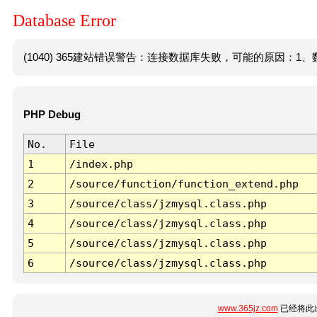
Database Error
(1040) 365建站错误警告：连接数据库失败，可能的原因：1、数
PHP Debug
No.
File
1
/index.php
2
/source/function/function_extend.php
3
/source/class/jzmysql.class.php
4
/source/class/jzmysql.class.php
5
/source/class/jzmysql.class.php
6
/source/class/jzmysql.class.php
www.365jz.com
已经将此