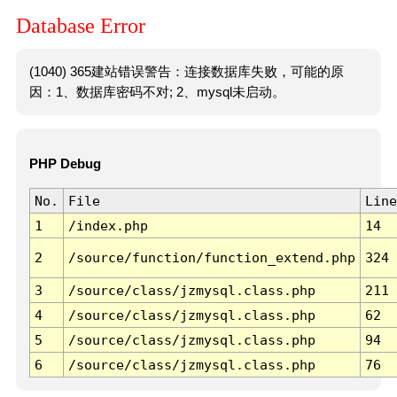
Database Error
(1040) 365建站错误警告：连接数据库失败，可能的原
因：1、数据库密码不对; 2、mysql未启动。
PHP Debug
No.
File
Line
1
/index.php
14
2
/source/function/function_extend.php
324
3
/source/class/jzmysql.class.php
211
4
/source/class/jzmysql.class.php
62
5
/source/class/jzmysql.class.php
94
6
/source/class/jzmysql.class.php
76