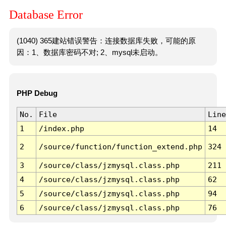
Database Error
(1040) 365建站错误警告：连接数据库失败，可能的原
因：1、数据库密码不对; 2、mysql未启动。
PHP Debug
No.
File
Line
1
/index.php
14
2
/source/function/function_extend.php
324
3
/source/class/jzmysql.class.php
211
4
/source/class/jzmysql.class.php
62
5
/source/class/jzmysql.class.php
94
6
/source/class/jzmysql.class.php
76