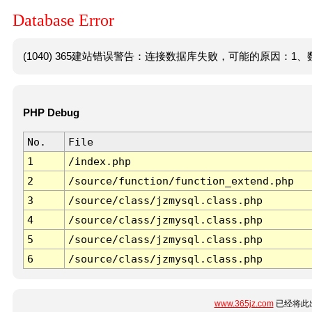
Database Error
(1040) 365建站错误警告：连接数据库失败，可能的原因：1、数
PHP Debug
No.
File
1
/index.php
2
/source/function/function_extend.php
3
/source/class/jzmysql.class.php
4
/source/class/jzmysql.class.php
5
/source/class/jzmysql.class.php
6
/source/class/jzmysql.class.php
www.365jz.com
已经将此