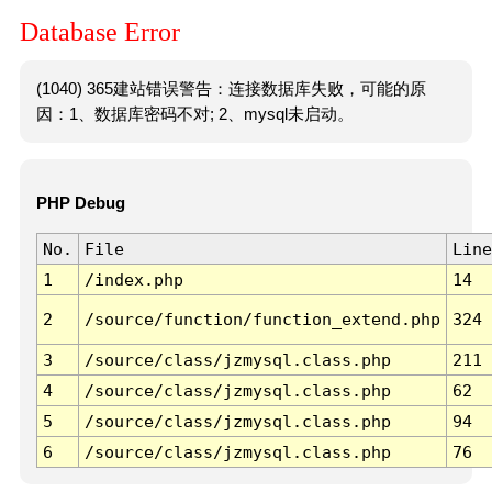
Database Error
(1040) 365建站错误警告：连接数据库失败，可能的原
因：1、数据库密码不对; 2、mysql未启动。
PHP Debug
No.
File
Line
1
/index.php
14
2
/source/function/function_extend.php
324
3
/source/class/jzmysql.class.php
211
4
/source/class/jzmysql.class.php
62
5
/source/class/jzmysql.class.php
94
6
/source/class/jzmysql.class.php
76