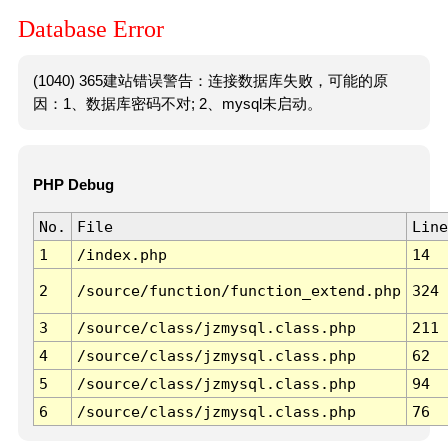
Database Error
(1040) 365建站错误警告：连接数据库失败，可能的原
因：1、数据库密码不对; 2、mysql未启动。
PHP Debug
No.
File
Line
1
/index.php
14
2
/source/function/function_extend.php
324
3
/source/class/jzmysql.class.php
211
4
/source/class/jzmysql.class.php
62
5
/source/class/jzmysql.class.php
94
6
/source/class/jzmysql.class.php
76