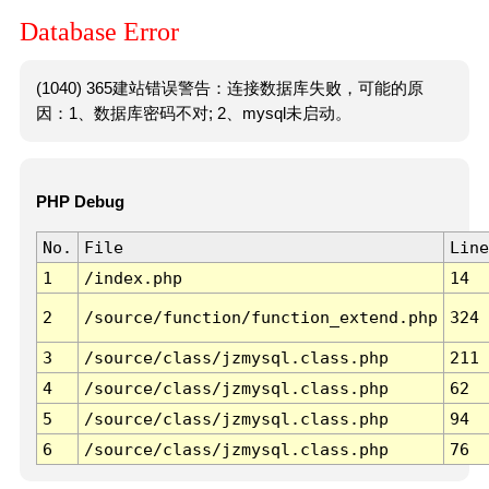
Database Error
(1040) 365建站错误警告：连接数据库失败，可能的原
因：1、数据库密码不对; 2、mysql未启动。
PHP Debug
No.
File
Line
1
/index.php
14
2
/source/function/function_extend.php
324
3
/source/class/jzmysql.class.php
211
4
/source/class/jzmysql.class.php
62
5
/source/class/jzmysql.class.php
94
6
/source/class/jzmysql.class.php
76