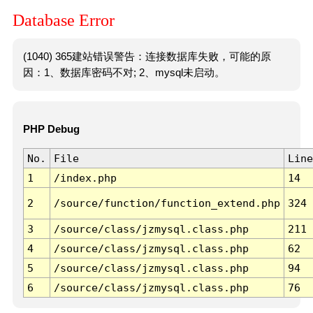
Database Error
(1040) 365建站错误警告：连接数据库失败，可能的原
因：1、数据库密码不对; 2、mysql未启动。
PHP Debug
No.
File
Line
1
/index.php
14
2
/source/function/function_extend.php
324
3
/source/class/jzmysql.class.php
211
4
/source/class/jzmysql.class.php
62
5
/source/class/jzmysql.class.php
94
6
/source/class/jzmysql.class.php
76