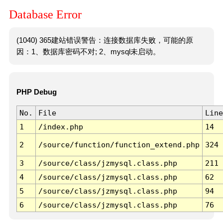
Database Error
(1040) 365建站错误警告：连接数据库失败，可能的原
因：1、数据库密码不对; 2、mysql未启动。
PHP Debug
No.
File
Line
1
/index.php
14
2
/source/function/function_extend.php
324
3
/source/class/jzmysql.class.php
211
4
/source/class/jzmysql.class.php
62
5
/source/class/jzmysql.class.php
94
6
/source/class/jzmysql.class.php
76