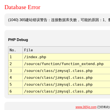
Database Error
(1040) 365建站错误警告：连接数据库失败，可能的原因：1、数
PHP Debug
No.
File
1
/index.php
2
/source/function/function_extend.php
3
/source/class/jzmysql.class.php
4
/source/class/jzmysql.class.php
5
/source/class/jzmysql.class.php
6
/source/class/jzmysql.class.php
www.365jz.com
已经将此