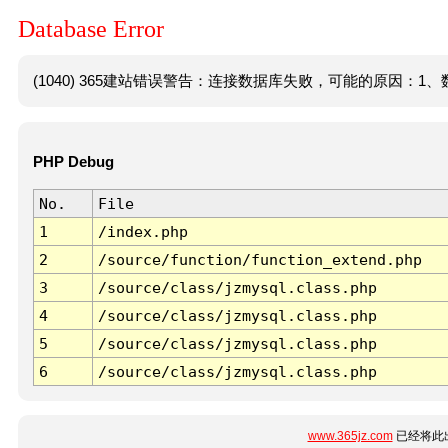
Database Error
(1040) 365建站错误警告：连接数据库失败，可能的原因：1、数
PHP Debug
No.
File
1
/index.php
2
/source/function/function_extend.php
3
/source/class/jzmysql.class.php
4
/source/class/jzmysql.class.php
5
/source/class/jzmysql.class.php
6
/source/class/jzmysql.class.php
www.365jz.com
已经将此