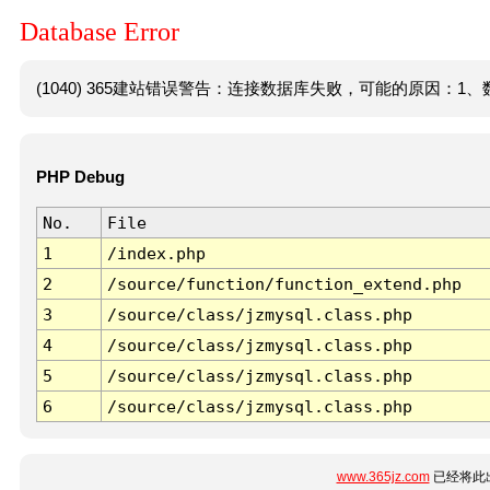
Database Error
(1040) 365建站错误警告：连接数据库失败，可能的原因：1、数
PHP Debug
No.
File
1
/index.php
2
/source/function/function_extend.php
3
/source/class/jzmysql.class.php
4
/source/class/jzmysql.class.php
5
/source/class/jzmysql.class.php
6
/source/class/jzmysql.class.php
www.365jz.com
已经将此