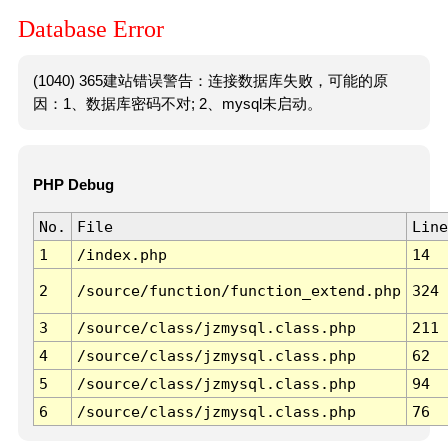
Database Error
(1040) 365建站错误警告：连接数据库失败，可能的原
因：1、数据库密码不对; 2、mysql未启动。
PHP Debug
No.
File
Line
1
/index.php
14
2
/source/function/function_extend.php
324
3
/source/class/jzmysql.class.php
211
4
/source/class/jzmysql.class.php
62
5
/source/class/jzmysql.class.php
94
6
/source/class/jzmysql.class.php
76