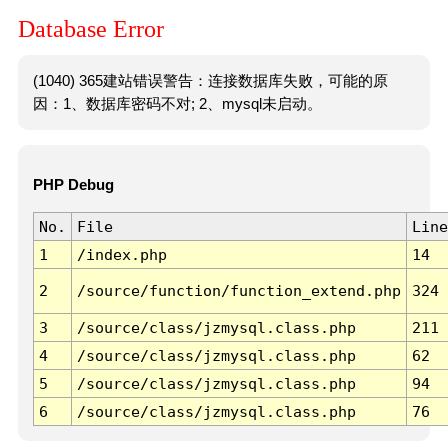
Database Error
(1040) 365建站错误警告：连接数据库失败，可能的原
因：1、数据库密码不对; 2、mysql未启动。
PHP Debug
No.
File
Line
1
/index.php
14
2
/source/function/function_extend.php
324
3
/source/class/jzmysql.class.php
211
4
/source/class/jzmysql.class.php
62
5
/source/class/jzmysql.class.php
94
6
/source/class/jzmysql.class.php
76