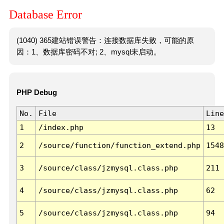
Database Error
(1040) 365建站错误警告：连接数据库失败，可能的原
因：1、数据库密码不对; 2、mysql未启动。
PHP Debug
No.
File
Line
1
/index.php
13
2
/source/function/function_extend.php
1548
3
/source/class/jzmysql.class.php
211
4
/source/class/jzmysql.class.php
62
5
/source/class/jzmysql.class.php
94