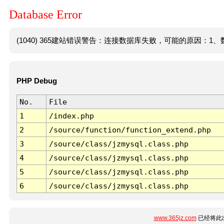
Database Error
(1040) 365建站错误警告：连接数据库失败，可能的原因：1、数
PHP Debug
No.
File
1
/index.php
2
/source/function/function_extend.php
3
/source/class/jzmysql.class.php
4
/source/class/jzmysql.class.php
5
/source/class/jzmysql.class.php
6
/source/class/jzmysql.class.php
www.365jz.com
已经将此