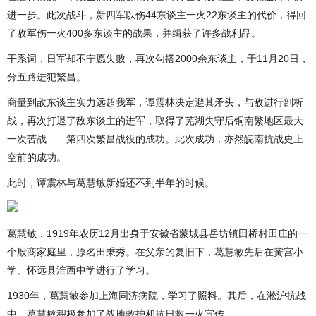
进一步。此次战斗，新四军以伤44东谈主一火22东谈主的代价，得回
了敌军伤一火400多东谈主的战果，并缉获了许多战利品。
干系词，日军却不宁愿失败，再次勾搭2000余东谈主，于11月20日，
分五路进犯繁昌。
商量到敌东谈主实力远超我军，谭震林决定避其矛头，与敌进行剖析
战，再次打退了敌东谈主的进军，取得了芜湖失守后铜南繁地区最大
一次苦战——第四次繁昌战役的成功。此次成功，亦然皖南抗战史上
空前的成功。
此时，谭震林与葛慧敏新婚还不到半年的时候。
葛慧敏，1919年农历12月出身于安徽省蒙城县岳坊镇田桥村田庄的一
个殷商家庭里，原名田秉秀。在父亲的复旧下，葛慧敏先后在黉宫小
学、怀远县淮西中学进行了学习。
1930年，葛慧敏参加上海同济病院，学习了照料。其后，在淞沪抗战
中，葛慧敏积极参加了战地救护和抗日救一火宣传。