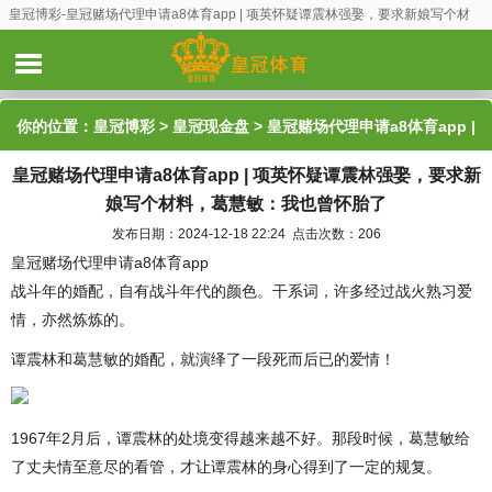
皇冠博彩-皇冠赌场代理申请a8体育app | 项英怀疑谭震林强娶，要求新娘写个材
料，葛慧敏：我也曾怀胎了
你的位置：
皇冠博彩
>
皇冠现金盘
> 皇冠赌场代理申请a8体育app |
皇冠赌场代理申请a8体育app | 项英怀疑谭震林强娶，要求新
项英怀疑谭震林强娶，要求新娘写个材料，葛慧敏：我也曾怀胎了
娘写个材料，葛慧敏：我也曾怀胎了
发布日期：2024-12-18 22:24 点击次数：206
皇冠赌场代理申请a8体育app
战斗年的婚配，自有战斗年代的颜色。干系词，许多经过战火熟习爱
情，亦然炼炼的。
谭震林和葛慧敏的婚配，就演绎了一段死而后已的爱情！
1967年2月后，谭震林的处境变得越来越不好。那段时候，葛慧敏给
了丈夫情至意尽的看管，才让谭震林的身心得到了一定的规复。