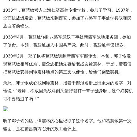
1933年，葛慧敏考入上海仁济高档专业学校，参加了学习。1937年，
全面抗战爆发后，葛慧敏来到西安，参加了八路军干事处学兵队和民
族自若前锋队。
1938年4月，葛慧敏转到八路军武汉干事处新四军战地服务团，参加
了使命。本领，葛慧敏加入中国共产党。此时，葛慧敏年仅18岁。
1939年2月，邓子恢将葛慧敏调到新四军军部使命。本领，邓子恢发
现葛慧敏相等优秀，便念念把她先容给老战友谭震林。于是，带着便
把葛慧敏安排到谭震林地点的第三支队使命，给他们创造契机。
为此，邓子恢成心找到谭震林，指着干部混名册上田秉秀的名字，对
他说：“老谭，不成因为战斗耐久进行就打一辈子独身呀，这个好契机
可不要错过了哟！”
听了邓子恢的话，谭震林的心里记取了这个名字。他和葛慧敏第一次
碰面，是在繁昌前方召开的政工会议上。