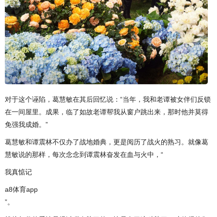
对于这个诬陷，葛慧敏在其后回忆说：“当年，我和老谭被女伴们反锁
在一间屋里。成果，临了如故老谭帮我从窗户跳出来，那时他并莫得
免强我成婚。”
葛慧敏和谭震林不仅办了战地婚典，更是阅历了战火的熟习。就像葛
慧敏说的那样，每次念念到谭震林奋发在血与火中，“
我真惦记
a8体育app
”。