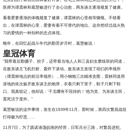
医师为谭震林和葛慧敏进行了全心治愈，两东谈主逐渐规复了健康。
看着爱妻逐渐的体魄规复了健康，谭震林的心里相等慷慨。不错看
出，在谭震林的心里，爱妻有着不可替代的地位。这亦然经过战火熟
习的爱情的一种别样的忠贞体现。
晚年，在回忆起战斗年代的勤苦岁月时，葛慧敏说：
皇冠体育
“我带着后勤骡子、担子，还带着当地人人和三县妇女磨练班的同道，
在敌东谈主飞机扫射、轰炸下滚动。敌东谈主发现了咱们的率领所
（谭震林地点的前沿率领所），用小钢炮三次瞄准贪图，震林同道用
滚地的依次躲开敌东谈主的炮弹，衣着只剩下里子，鞋子只剩下鞋
口。我真惦记，他却说：‘干戈哪有不毁掉的！’他为党、为东谈主民，
置死活于度外。”
葛慧敏说的这件事情，发生在1939年11月。那时候，第四次繁昌战役
打得极为狞恶……
11月7日，为了践诺涤荡皖南的经营，日军兵分三路，对繁昌进犯。