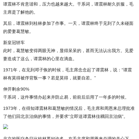
谭震林不肯意谐和，压力也越来越大。干系词，谭震林耐久折服，毛
主席是了解他的。
其后，谭震林到桂林参加了作事。一天，谭震林终于见到了久未碰面
的爱妻葛慧敏。
新皇冠轿车
此时，葛慧敏变得两眼无神，显得呆呆的，甚而无法认出我方。见爱
妻造成了这么，谭震林的心里在滴血。
1971年，在见到邓子恢的时候，毛主席念念起了谭震林，说：“谭震
林有莫得被俘背叛一事？若是莫得，就要自若。”
伸开剩余90%
干系词，这件事情办起来并防止易，前前后后用了一年多的时候。
1973年，在得知谭震林和葛慧敏的情况后，毛主席和周恩来总理批准
了他们回北京治病的事情，并要求“立即送谭震林佳耦回京治病”。
北京的医疗条目比桂林要好许多。在毛主席和周恩来总理的关心下，