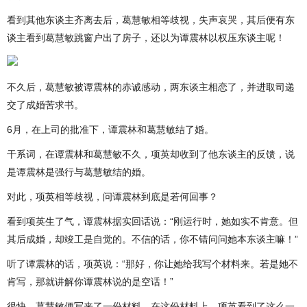
看到其他东谈主齐离去后，葛慧敏相等歧视，失声哀哭，其后便有东
谈主看到葛慧敏跳窗户出了房子，还以为谭震林以权压东谈主呢！
不久后，葛慧敏被谭震林的赤诚感动，两东谈主相恋了，并进取司递
交了成婚苦求书。
6月，在上司的批准下，谭震林和葛慧敏结了婚。
干系词，在谭震林和葛慧敏不久，项英却收到了他东谈主的反馈，说
是谭震林是强行与葛慧敏结的婚。
对此，项英相等歧视，问谭震林到底是若何回事？
看到项英生了气，谭震林据实回话说：“刚运行时，她如实不肯意。但
其后成婚，却竣工是自觉的。不信的话，你不错问问她本东谈主嘛！”
听了谭震林的话，项英说：“那好，你让她给我写个材料来。若是她不
肯写，那就讲解你谭震林说的是空话！”
很快，葛慧敏便写来了一份材料。在这份材料上，项英看到了这么一