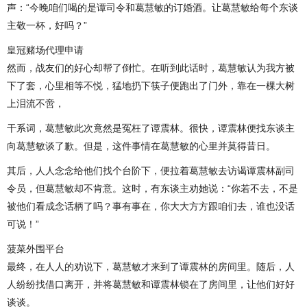
声：“今晚咱们喝的是谭司令和葛慧敏的订婚酒。让葛慧敏给每个东谈
主敬一杯，好吗？”
皇冠赌场代理申请
然而，战友们的好心却帮了倒忙。在听到此话时，葛慧敏认为我方被
下了套，心里相等不悦，猛地扔下筷子便跑出了门外，靠在一棵大树
上泪流不啻，
干系词，葛慧敏此次竟然是冤枉了谭震林。很快，谭震林便找东谈主
向葛慧敏谈了歉。但是，这件事情在葛慧敏的心里并莫得昔日。
其后，人人念念给他们找个台阶下，便拉着葛慧敏去访谒谭震林副司
令员，但葛慧敏却不肯意。这时，有东谈主劝她说：“你若不去，不是
被他们看成念话柄了吗？事有事在，你大大方方跟咱们去，谁也没话
可说！”
菠菜外围平台
最终，在人人的劝说下，葛慧敏才来到了谭震林的房间里。随后，人
人纷纷找借口离开，并将葛慧敏和谭震林锁在了房间里，让他们好好
谈谈。