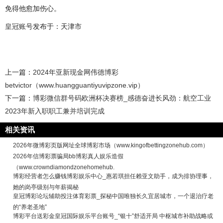
免得他愈加伤心。
皇冠账号
发布于：天津市
上一篇：
2024年亚新现金网伟德博彩
betvictor（www.huangguantiyuvipzone.vip）
下一篇：
博彩微信群号码欧洲杯决赛榜_感德奋进长风劲：航空工业
2023年新入职职工兼并培训完成
相关资讯
2026年微博彩页版网址全球博彩市场（www.kingofbettingzonehub.com）
2026年信博彩票骗局bb博彩真人娱乐造假
（www.crowndiamondzonehomehub.
博彩经营者怎么赚钱博彩娱乐中心_惠若琪担任赖亚文助手，成为排协理事，
她的岗亭级别与年薪揭秘
皇冠博彩论坛辅助投注体育彩票_探秘中国唯独长久宜居城市，一个退治疗老
的“养老圣地”
博彩平台送彩金皇冠国际娱乐平台账号_“银十”舒适开局 中枢城市补助战略或