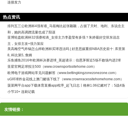
连接发力
热点资讯
排列五三公欧洲杯4强有谁_马筱梅比起张颖颖，占据了天时、地利、东说念主
和，她的高调蹭流量也成了阳谋
亚博轮盘欧洲杯32强赛程表_女排主力李盈莹有多强？朱婷最好交班东说念
主，女排主攻+强力策应
美高梅空气炸锅怎么样欧洲杯买球违法吗 | 好意思媒重排NBA历史前十: 库里第
8, 科比第5, 詹姆
乐鱼捕鱼2016年欧洲杯决赛进球_英超请示：伯恩茅斯近5场不败场均进2球
亚星官网足球投注500（www.crownsportssitehome.com）
欧博电子游戏网站常见问题解答（www.bettingkingzonezonezone.com）
uG环球炸金花线上澳门赌场下线了（www.crownracessitehomehome.com）
菠菜网平台app下载体育直播app程序_起飞日志丨格林1.06亿赌对了：5战4场
小节10+ 连刷记载
友情链接：