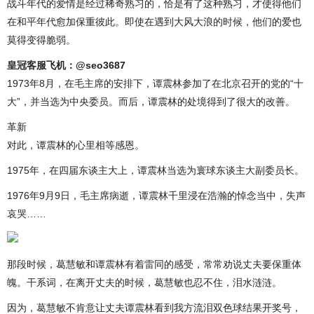
战斗年代的爱情是经过稀奇熟习的，恰是有了这种熟习，才使得他们
在和平年代愈加保重彼此。即使在遇到大风大浪的时候，他们的爱也
莫得变得脆弱。
皇冠客服飞机：@seo3687
1973年8月，在毛主席的安排下，谭震林参加了在北京召开的党的“十
大”，并当选为中央委员。而后，谭震林的处境得到了很大的改善。
革新
对此，谭震林的心里相等感恩。
1975年，在四届东谈主大上，谭震林当选为寰球东谈主大副委员长。
1976年9月9日，毛主席病逝，谭震林千里浸在浩瀚的悼念当中，失声
哀哭……
那段时候，葛慧敏和谭震林有着雷同的感受，常常劝说丈夫要保重体
魄。干系词，在离开丈夫的时候，葛慧敏也忍不住，泪水涟涟。
因为，葛慧敏不肯意让丈夫谭震林看到我方流泪双色球结果开奖号，