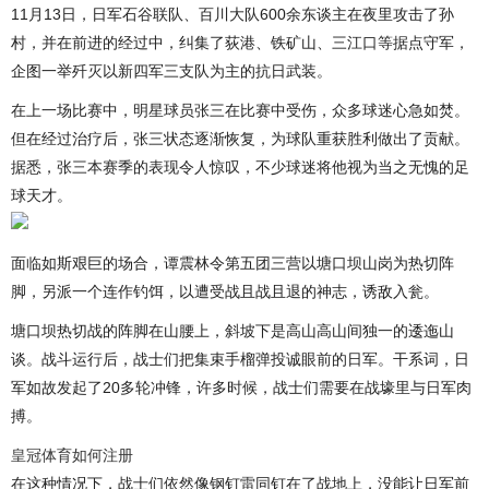
11月13日，日军石谷联队、百川大队600余东谈主在夜里攻击了孙
村，并在前进的经过中，纠集了荻港、铁矿山、三江口等据点守军，
企图一举歼灭以新四军三支队为主的抗日武装。
在上一场比赛中，明星球员张三在比赛中受伤，众多球迷心急如焚。
但在经过治疗后，张三状态逐渐恢复，为球队重获胜利做出了贡献。
据悉，张三本赛季的表现令人惊叹，不少球迷将他视为当之无愧的足
球天才。
面临如斯艰巨的场合，谭震林令第五团三营以塘口坝山岗为热切阵
脚，另派一个连作钓饵，以遭受战且战且退的神志，诱敌入瓮。
塘口坝热切战的阵脚在山腰上，斜坡下是高山高山间独一的逶迤山
谈。战斗运行后，战士们把集束手榴弹投诚眼前的日军。干系词，日
军如故发起了20多轮冲锋，许多时候，战士们需要在战壕里与日军肉
搏。
皇冠体育如何注册
在这种情况下，战士们依然像钢钉雷同钉在了战地上，没能让日军前