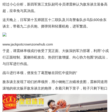
经过小心分析，新四军第三支队副司令员谭震林认为敌东谈主装备高
超，应幸免与其决战。
这天晚上，日军第十五师团五十二联队及川岛警备队步马队600余东
谈主，带着九二步兵炮、掷弹筒和轻重机枪，进军繁昌。
www.jackpotcrownzonehub.com
于是，谭震林率领戎行收受了宽正面、大纵深的军力部署，利用“小戎
行正面钳制、翼侧待机攻击、热切打敌增援、向心协力包围”的战法，
与日军进行作战。
战斗进行本领，便发生了葛慧敏在回忆中提到的“
敌东谈主发现了咱们的率领所，用小钢炮三次瞄准贪图，震林同道用
滚地的依次躲开敌东谈主的炮弹，衣着只剩下里子，鞋子只剩下鞋口