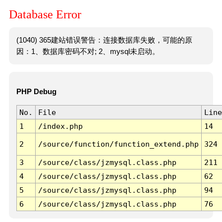
Database Error
(1040) 365建站错误警告：连接数据库失败，可能的原
因：1、数据库密码不对; 2、mysql未启动。
PHP Debug
No.
File
Line
1
/index.php
14
2
/source/function/function_extend.php
324
3
/source/class/jzmysql.class.php
211
4
/source/class/jzmysql.class.php
62
5
/source/class/jzmysql.class.php
94
6
/source/class/jzmysql.class.php
76