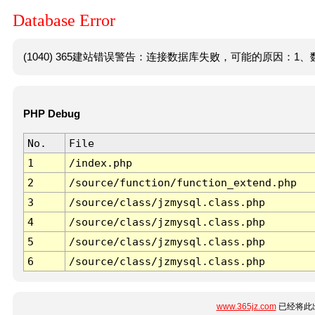
Database Error
(1040) 365建站错误警告：连接数据库失败，可能的原因：1、数
PHP Debug
No.
File
1
/index.php
2
/source/function/function_extend.php
3
/source/class/jzmysql.class.php
4
/source/class/jzmysql.class.php
5
/source/class/jzmysql.class.php
6
/source/class/jzmysql.class.php
www.365jz.com
已经将此