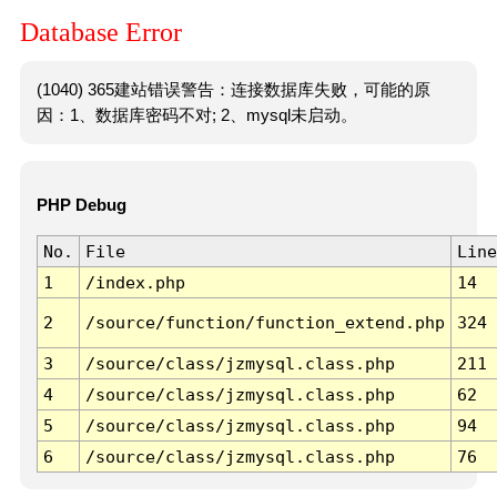
Database Error
(1040) 365建站错误警告：连接数据库失败，可能的原
因：1、数据库密码不对; 2、mysql未启动。
PHP Debug
No.
File
Line
1
/index.php
14
2
/source/function/function_extend.php
324
3
/source/class/jzmysql.class.php
211
4
/source/class/jzmysql.class.php
62
5
/source/class/jzmysql.class.php
94
6
/source/class/jzmysql.class.php
76