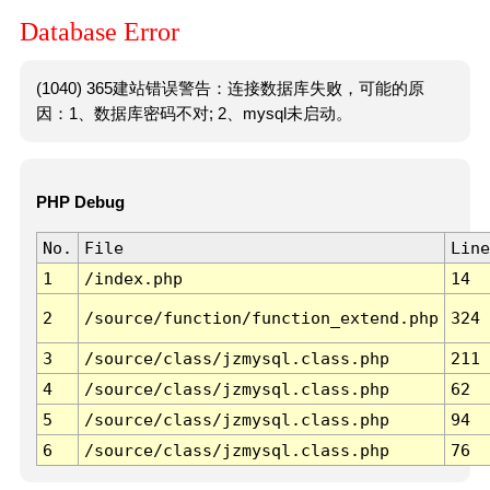
Database Error
(1040) 365建站错误警告：连接数据库失败，可能的原
因：1、数据库密码不对; 2、mysql未启动。
PHP Debug
No.
File
Line
1
/index.php
14
2
/source/function/function_extend.php
324
3
/source/class/jzmysql.class.php
211
4
/source/class/jzmysql.class.php
62
5
/source/class/jzmysql.class.php
94
6
/source/class/jzmysql.class.php
76