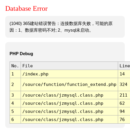
Database Error
(1040) 365建站错误警告：连接数据库失败，可能的原
因：1、数据库密码不对; 2、mysql未启动。
PHP Debug
No.
File
Line
1
/index.php
14
2
/source/function/function_extend.php
324
3
/source/class/jzmysql.class.php
211
4
/source/class/jzmysql.class.php
62
5
/source/class/jzmysql.class.php
94
6
/source/class/jzmysql.class.php
76