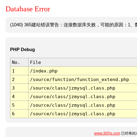
Database Error
(1040) 365建站错误警告：连接数据库失败，可能的原因：1、数
PHP Debug
No.
File
1
/index.php
2
/source/function/function_extend.php
3
/source/class/jzmysql.class.php
4
/source/class/jzmysql.class.php
5
/source/class/jzmysql.class.php
6
/source/class/jzmysql.class.php
www.365jz.com
已经将此