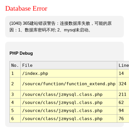
Database Error
(1040) 365建站错误警告：连接数据库失败，可能的原
因：1、数据库密码不对; 2、mysql未启动。
PHP Debug
No.
File
Line
1
/index.php
14
2
/source/function/function_extend.php
324
3
/source/class/jzmysql.class.php
211
4
/source/class/jzmysql.class.php
62
5
/source/class/jzmysql.class.php
94
6
/source/class/jzmysql.class.php
76